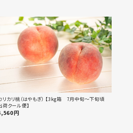
カリカリ桃（はやもぎ） 【3kg箱 7月中旬～下旬頃
出荷クール便】
4,560
円