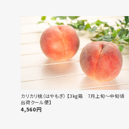
カリカリ桃（はやもぎ） 【3kg箱 7月上旬～中旬
出荷クール便】
4,560
円